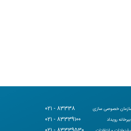
021 - 83338
ازمان خصوصی سازی
021 - 83339100
یرخانه رویداد
021 - 83339530
یشنهادات و انتقادات