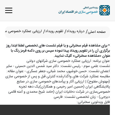
درباره رویداد
تقویم رویداد
ارزیابی عملکرد خصوصی سازی 
صفحه اصلی
* برای مشاهده فیلم سخنرانی و یا فیلم نشست های تخصصی لطفا ابتدا روز
برگزاری آن را در تقویم رویداد پیدا نموده سپس بر روی دکمه قرمز رنگ با
عنوان «مشاهده سخنرانی» کلیک نمایید.
عنوان برنامه: ارزیابی عملکرد خصوصی سازی شرکتهای دولتی
نشست علمی سوم - رئیس نشست: دکتر سید شمس الدین حسینی - سایر
اعضای نشست: حسن خوشپور، محمد شبانی، جعفر عسگری - عنوان مقاله:
مقایسه عملکرد شرکت های واگذارشده کنترلی قبل و پس از خصوصی سازی
(مهنوش مفتوح) | ارزیابی آثار و پیآمدهای خصوصی سازی در صنایع
پالایشگاهی ایران (حسین امیر رحیمی و همکاران)یک دهه تجربه
خصوصی‌سازی در شرکت دخانیات ایران (حامد شیخ محمدی و آمنه قائمی
دیزجی) - زبان تخصصی نشست: فارسی
فایل ویدئویی سخنرانی: