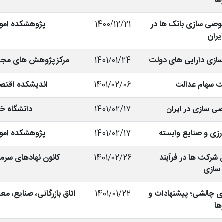
ها
ی سازی بانک ها در
1400/12/21
پژوهشکده امور
یران
سازی دارایی های دولت
1401/01/24
مرکز پژوهش های مجل
 سهام عدالت
1401/02/06
اندیشکده اقتصا
 سازی در ایران
1401/02/17
دانشگاه خو
ی و صنایع وابسته
1401/02/17
پژوهشکده امور
شرکت ها در فرآیند
1401/02/26
کانون نهادهای سرما
ازی
 چالشی؛ پیشنهادات و
1401/01/22
اتاق بازرگانی، صنایع، مع
ها